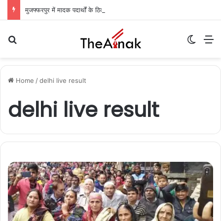
मुजफ्फरपुर में मादक पदार्थों के ठिकानों पर पुलिस की ताबड़तोड़ छापेमारी, इलाके में हड़कंप
Search for
Switch
M
Home
/
delhi live result
delhi live result