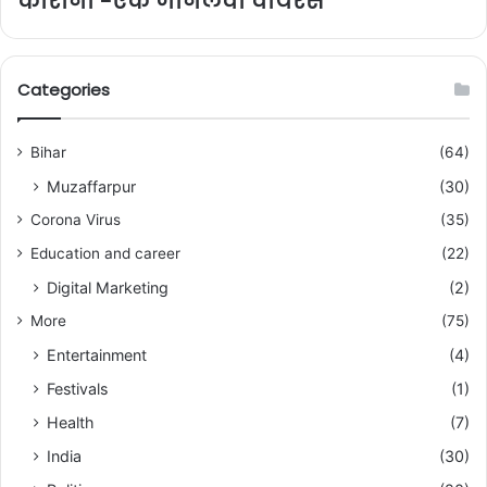
कोरोना -एक जानलेवा वायरस
Categories
Bihar
(64)
Muzaffarpur
(30)
Corona Virus
(35)
Education and career
(22)
Digital Marketing
(2)
More
(75)
Entertainment
(4)
Festivals
(1)
Health
(7)
India
(30)