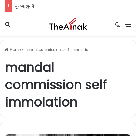
मुजफ्फरपुर में हड़ताल का तीसरा दिन: निगम कर्मियों के थाली-जुलूस से ठप हुआ शहर, कचरे का अंबार
Search for
Switch
M
Home
/
mandal commission self immolation
mandal
commission self
immolation