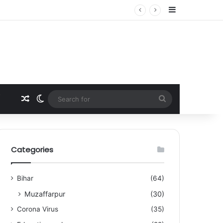
Sidebar
Random Article
Switch skin
Search
for
Categories
Bihar
(64)
Muzaffarpur
(30)
Corona Virus
(35)