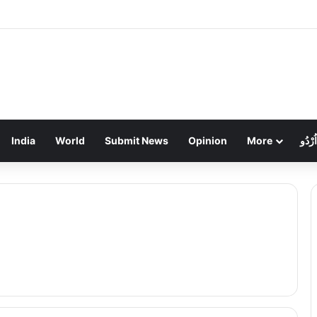
ें बैंककर्मी बन ठगों ने रिटायर्ड शिक्षक दंपती से लूटे 4.80 लाख रुपये, पुलिस जांच में जुटी
India
World
Submit News
Opinion
More
اُرْدُو