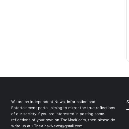
S
We are an Independent News, Information and
Entertainment portal, aiming to mirror the true reflections
of our society.If you are interested in posting some
reflections of your own on TheAinak.com, then please do
write us at :
TheAinakNews@gmail.com