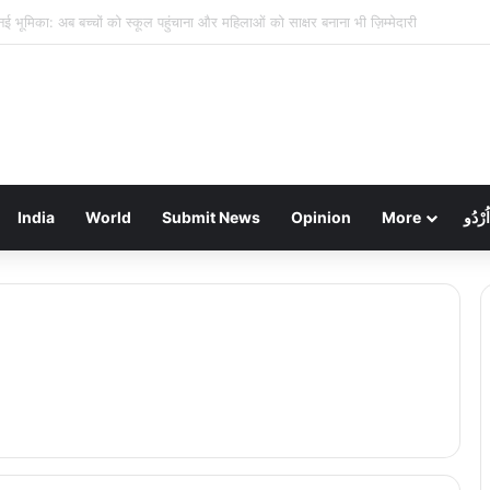
हड़ताल का तीसरा दिन: निगम कर्मियों के थाली-जुलूस से ठप हुआ शहर, कचरे का अंबार
India
World
Submit News
Opinion
More
اُرْدُو