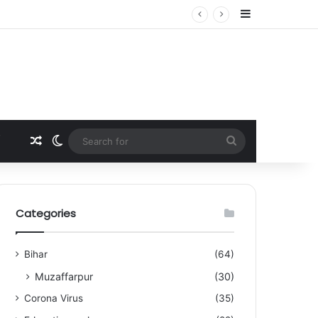
Sidebar
Random Article
Switch skin
Search
for
Categories
Bihar
(64)
Muzaffarpur
(30)
Corona Virus
(35)