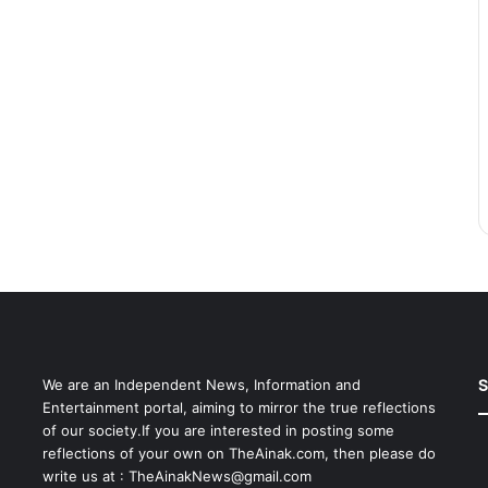
S
We are an Independent News, Information and
Entertainment portal, aiming to mirror the true reflections
of our society.If you are interested in posting some
reflections of your own on TheAinak.com, then please do
write us at :
TheAinakNews@gmail.com