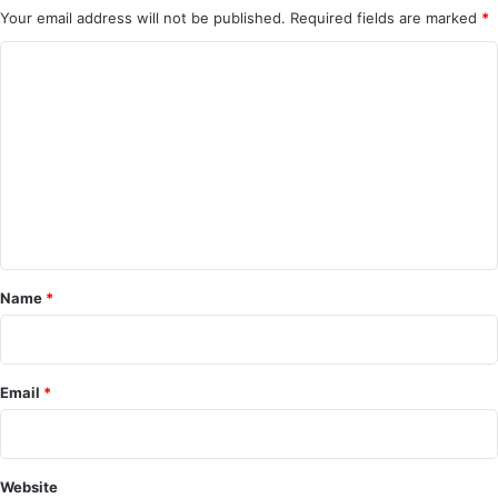
Your email address will not be published.
Required fields are marked
*
C
o
m
m
e
n
t
*
Name
*
Email
*
Website