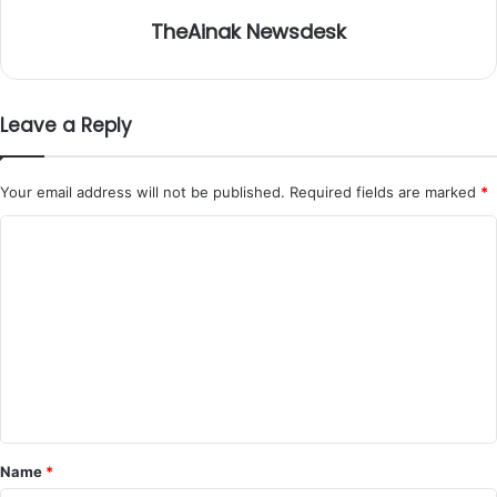
TheAinak Newsdesk
Leave a Reply
Your email address will not be published.
Required fields are marked
*
C
o
m
m
e
n
t
*
Name
*