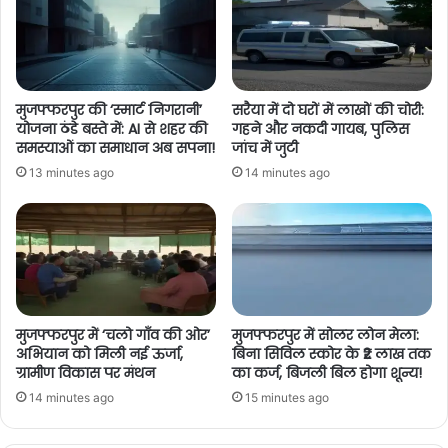
मुजफ्फरपुर की ‘स्मार्ट निगरानी’
सरैया में दो घरों में लाखों की चोरी:
योजना ठंडे बस्ते में: AI से शहर की
गहने और नकदी गायब, पुलिस
समस्याओं का समाधान अब सपना!
जांच में जुटी
13 minutes ago
14 minutes ago
मुजफ्फरपुर में ‘चलो गाँव की ओर’
मुजफ्फरपुर में सोलर लोन मेला:
अभियान को मिली नई ऊर्जा,
बिना सिविल स्कोर के ₹2 लाख तक
ग्रामीण विकास पर मंथन
का कर्ज, बिजली बिल होगा शून्य!
14 minutes ago
15 minutes ago