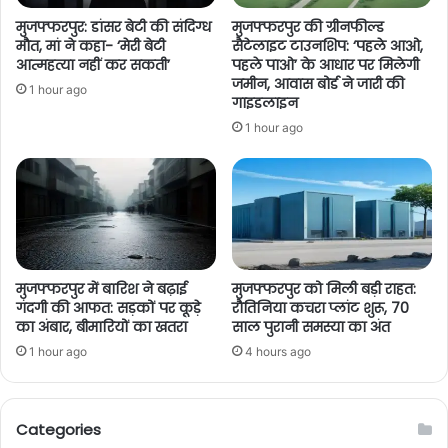
मुजफ्फरपुर: डांसर बेटी की संदिग्ध
मुजफ्फरपुर की ग्रीनफील्ड
मौत, मां ने कहा- ‘मेरी बेटी
सैटेलाइट टाउनशिप: ‘पहले आओ,
आत्महत्या नहीं कर सकती’
पहले पाओ’ के आधार पर मिलेगी
जमीन, आवास बोर्ड ने जारी की
1 hour ago
गाइडलाइन
1 hour ago
मुजफ्फरपुर में बारिश ने बढ़ाई
मुजफ्फरपुर को मिली बड़ी राहत:
गंदगी की आफत: सड़कों पर कूड़े
रौतिनिया कचरा प्लांट शुरू, 70
का अंबार, बीमारियों का खतरा
साल पुरानी समस्या का अंत
1 hour ago
4 hours ago
Categories