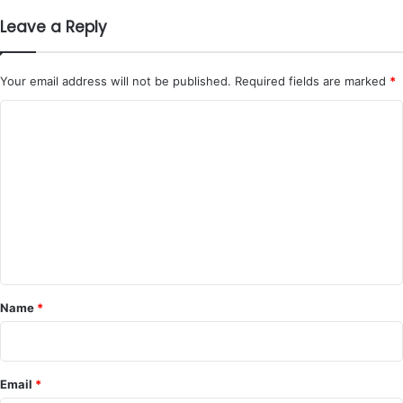
Leave a Reply
Your email address will not be published.
Required fields are marked
*
C
o
m
m
e
n
t
*
Name
*
Email
*