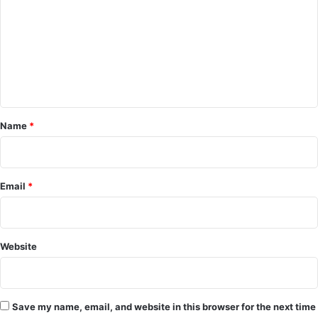
m
m
e
n
t
*
Name
*
Email
*
Website
Save my name, email, and website in this browser for the next time