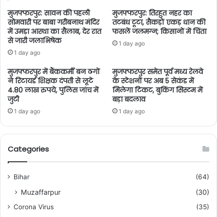
मुजफ्फरपुर: सावन की पहली
मुजफ्फरपुर: तिरहुत नहर का
सोमवारी पर बाबा गरीबनाथ मंदिर
तटबंध टूटा, सैकड़ों एकड़ धान की
में उमड़ा आस्था का सैलाब, देर रात
फसलें जलमग्न; किसानों में चिंता
से जारी जलाभिषेक
1 day ago
1 day ago
मुजफ्फरपुर में बैंककर्मी बन ठगों
मुजफ्फरपुर समेत पूर्व मध्य रेलवे
ने रिटायर्ड शिक्षक दंपती से लूटे
के स्टेशनों पर अब 5 सेकंड में
4.80 लाख रुपये, पुलिस जांच में
मिलेगा टिकट, बुकिंग सिस्टम में
जुटी
बड़ा बदलाव
1 day ago
1 day ago
Categories
Bihar
(64)
Muzaffarpur
(30)
Corona Virus
(35)