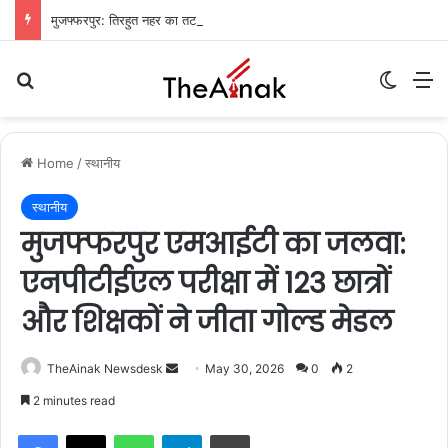
मुजफ्फरपुर: तिरहुत नहर का तटबंध टूटा, सैकड़ों एकड़ धान की फसलें जलमग्न; किसानों में चिंता
Search for
Switch
M
Home
/
स्थानीय
स्थानीय
मुजफ्फरपुर एमआईटी का जलवा:
एनपीटीईएल परीक्षा में 123 छात्रों
और शिक्षकों ने जीता गोल्ड मेडल
TheAinak Newsdesk
S
May 30, 2026
0
2
e
2 minutes read
n
WhatsApp
Telegram
Print
d