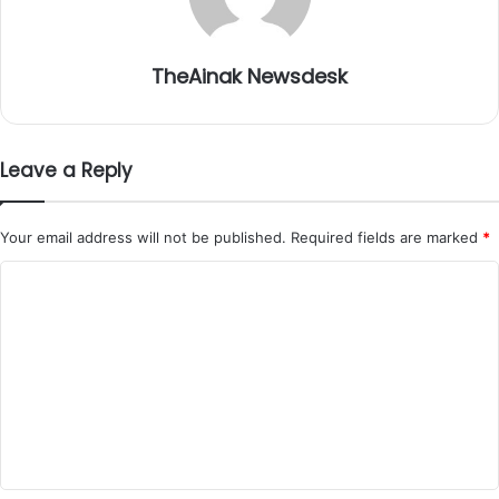
TheAinak Newsdesk
Leave a Reply
Your email address will not be published.
Required fields are marked
*
C
o
m
m
e
n
t