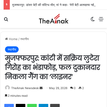
मुजफ्फरपुर: डांसर बेटी की संदिग्ध मौत, मां ने कहा- ‘मेरी बेटी आत्महत्या नहीं कर सकती’
Search for
Switch
M
Home
/
स्थानीय
स्थानीय
मुजफ्फरपुर: कांटी में सक्रिय लुटेरा
गिरोह का भंडाफोड़, फल दुकानदार
निकला गैंग का ‘लाइनर’
TheAinak Newsdesk
S
May 29, 2026
0
2
e
2 minutes read
n
WhatsApp
Telegram
Print
d