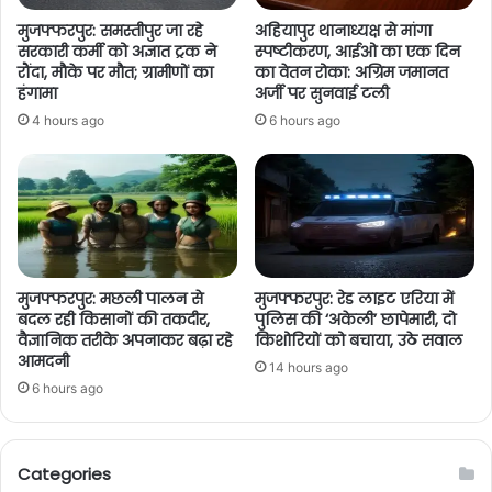
मुजफ्फरपुर: समस्तीपुर जा रहे
अहियापुर थानाध्यक्ष से मांगा
सरकारी कर्मी को अज्ञात ट्रक ने
स्पष्टीकरण, आईओ का एक दिन
रौंदा, मौके पर मौत; ग्रामीणों का
का वेतन रोका: अग्रिम जमानत
हंगामा
अर्जी पर सुनवाई टली
4 hours ago
6 hours ago
मुजफ्फरपुर: मछली पालन से
मुजफ्फरपुर: रेड लाइट एरिया में
बदल रही किसानों की तकदीर,
पुलिस की ‘अकेली’ छापेमारी, दो
वैज्ञानिक तरीके अपनाकर बढ़ा रहे
किशोरियों को बचाया, उठे सवाल
आमदनी
14 hours ago
6 hours ago
Categories