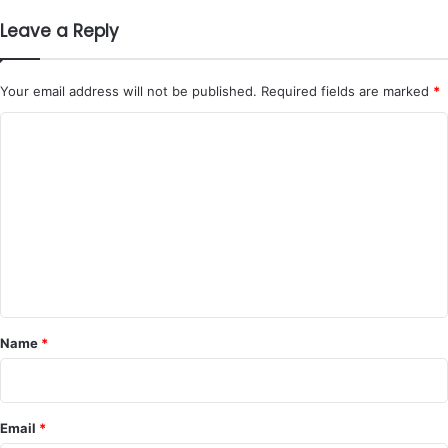
Leave a Reply
Your email address will not be published.
Required fields are marked
*
C
o
m
m
e
n
t
*
Name
*
Email
*