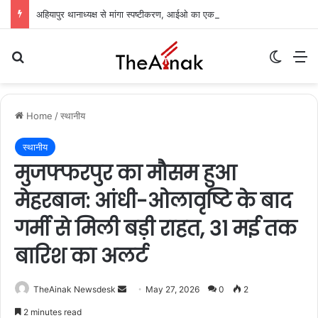
अहियापुर थानाध्यक्ष से मांगा स्पष्टीकरण, आईओ का एक दिन का वेतन रोका: अग्रिम जमानत अर्जी पर सुनवाई टली
Search for
Switch
M
Home
/
स्थानीय
स्थानीय
मुजफ्फरपुर का मौसम हुआ
मेहरबान: आंधी-ओलावृष्टि के बाद
गर्मी से मिली बड़ी राहत, 31 मई तक
बारिश का अलर्ट
TheAinak Newsdesk
S
May 27, 2026
0
2
e
2 minutes read