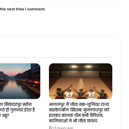
 the next time I comment.
का सिकंदरपुर मरीन
भागलपुर ने जीता सब-जूनियर राज्य
लते ही गुलज़ार होता है
बास्केटबॉल खिताब: मुजफ्फरपुर को
अड्डा’
हराकर बालक टीम बनी चैंपियन,
बालिकाओं ने भी जीता कांस्य
15 hours ago