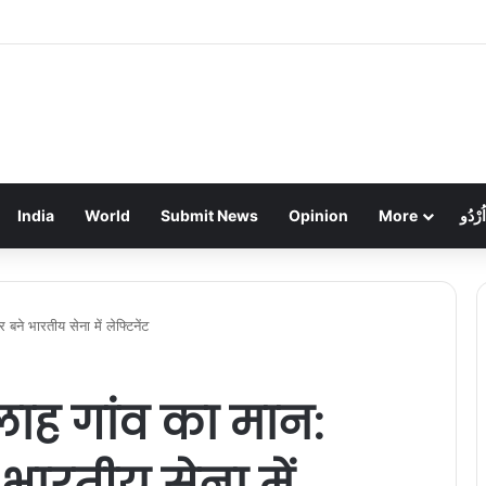
ा सब-जूनियर राज्य बास्केटबॉल खिताब: मुजफ्फरपुर को हराकर बालक टीम बनी चैंपियन, बालिकाओं न
India
World
Submit News
Opinion
More
اُرْدُو
बने भारतीय सेना में लेफ्टिनेंट
लाह गांव का मान:
भारतीय सेना में