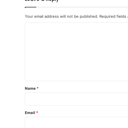
Your email address will not be published.
Required fields
C
o
m
m
e
n
t
*
Name
*
Email
*