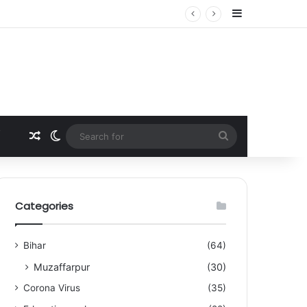
Sidebar
े भी जीता कांस्य
Random Article
Switch skin
Search
for
Categories
Bihar
(64)
Muzaffarpur
(30)
Corona Virus
(35)