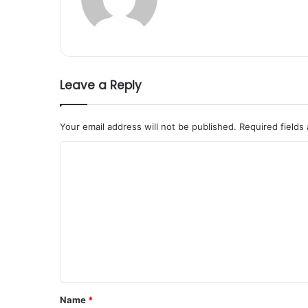
Leave a Reply
Your email address will not be published.
Required fields
C
o
m
m
e
n
t
*
Name
*