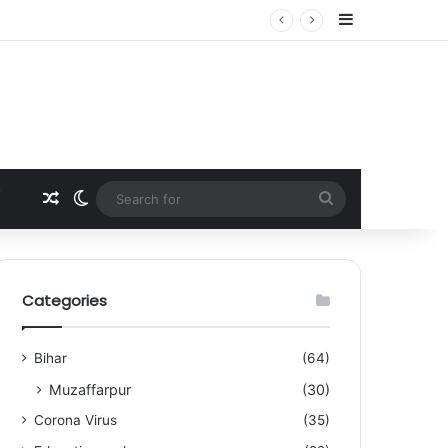
Sidebar
Random Article
Switch skin
Search
for
Categories
Bihar
(64)
Muzaffarpur
(30)
Corona Virus
(35)