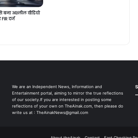
 से बना अश्लील वीडियो
FIR दर्ज
S
We are an Independent News, Information and
Entertainment portal, aiming to mirror the true reflections
of our society.If you are interested in posting some
reflections of your own on TheAinak.com, then please do
write us at :
TheAinakNews@gmail.com
About theAinak
Contact
Fact Checking Pol