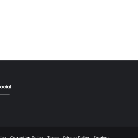
ocial
icy
Correction Policy
Terms
Privacy Policy
Services