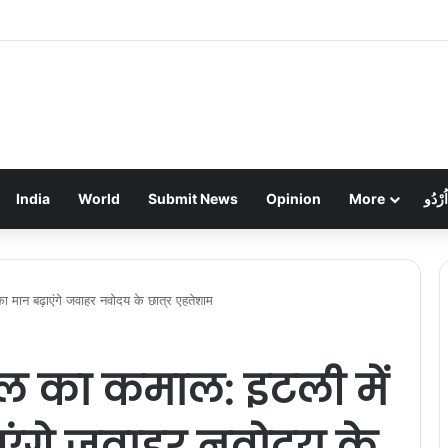
ा अश्लील वीडियो वायरल, दो पर FIR दर्ज
India
World
Submit News
Opinion
More
اُرْدُو
ा मान बढ़ाएंगे जवाहर नवोदय के छात्र एहतेशाम
ल का कमाल: इटली में
एंगे जवाहर नवोदय के