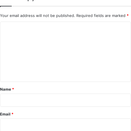
Your email address will not be published.
Required fields are marked
*
C
o
m
m
e
n
t
*
Name
*
Email
*