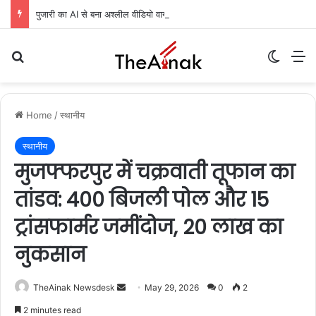
पुजारी का AI से बना अश्लील वीडियो वायरल, दो पर FIR दर्ज
Search for
Switch
M
Home
/
स्थानीय
स्थानीय
मुजफ्फरपुर में चक्रवाती तूफान का
तांडव: 400 बिजली पोल और 15
ट्रांसफार्मर जमींदोज, 20 लाख का
नुकसान
TheAinak Newsdesk
S
May 29, 2026
0
2
e
2 minutes read