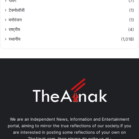
गेमिंग
(7)
टेक्नोलॉजी
(1)
मनोरंजन
(1)
राष्ट्रीय
(4)
स्थानीय
(1,018)
We are an Independent News, Information and Entertainment
portal, aiming to mirror the true reflections of our society.If you
are interested in posting some reflections of your own on
TheAinak.com, then please do write us at :