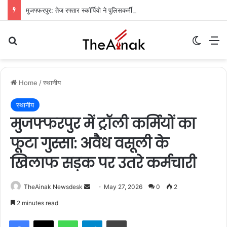
मुजफ्फरपुर: तेज रफ्तार स्कॉर्पियो ने पुलिसकर्मी और होटल संचालक को रौंदा, जवान की मौत, दो गंभीर
Search for
Switch
M
Home
/
स्थानीय
स्थानीय
मुजफ्फरपुर में ट्रॉली कर्मियों का
फूटा गुस्सा: अवैध वसूली के
खिलाफ सड़क पर उतरे कर्मचारी
TheAinak Newsdesk
S
May 27, 2026
0
2
e
2 minutes read
n
WhatsApp
Telegram
Print
d