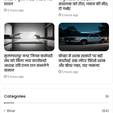
घायल
संचालक को रौंदा, जवान की मौत,
दो गंभीर
5 hours ago
5 hours ago
मुजफ्फरपुर नगर निगम कर्मचारी
बोचहां में शराब तस्करों पर बड़ी
संघ को मिला नया कार्यकारी
कार्रवाई: 918 लीटर विदेशी शराब
अध्यक्ष: रवि रंजन राज संभालेंगे
और बीयर जब्त, चार नामजद
कमान
5 hours ago
5 hours ago
Categories
Bihar
(64)