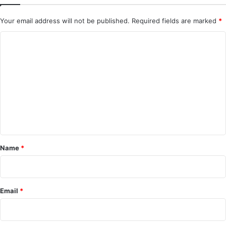
Your email address will not be published.
Required fields are marked
*
C
o
m
m
e
n
t
*
Name
*
Email
*