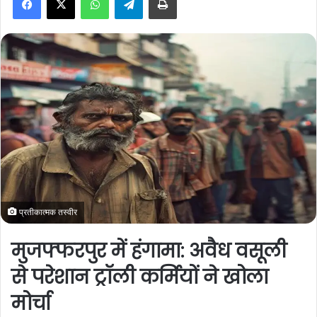
a
n
e
m
a
i
l
प्रतीकात्मक तस्वीर
मुजफ्फरपुर में हंगामा: अवैध वसूली
से परेशान ट्रॉली कर्मियों ने खोला
मोर्चा