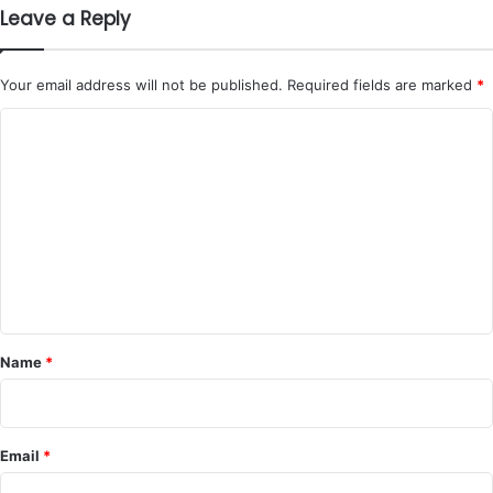
Leave a Reply
Your email address will not be published.
Required fields are marked
*
C
o
m
m
e
n
t
*
Name
*
Email
*