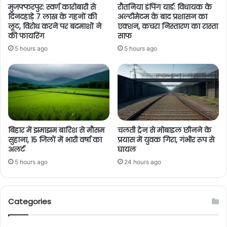
मुजफ्फरपुर: स्वर्ण कारोबारी से
रौतनिया डंपिंग यार्ड: विधायक के
दिनदहाड़े 7 लाख के गहनों की
अल्टीमेटम के बाद प्रशासन का
लूट, विरोध करने पर बदमाशों ने
एक्शन, कचरा निस्तारण का रास्ता
की फायरिंग
साफ
5 hours ago
5 hours ago
बिहार में झमाझम बारिश से मौसम
चलती ट्रेन से मोबाइल छीनने के
सुहाना, 15 जिलों में भारी वर्षा का
प्रयास में युवक गिरा, गंभीर रूप से
अलर्ट
घायल
5 hours ago
24 hours ago
Categories