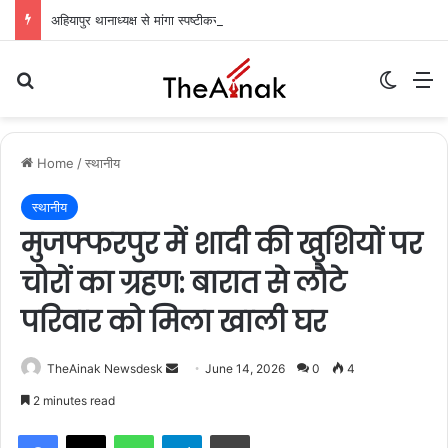
अहियापुर थानाध्यक्ष से मांगा स्पष्टीकरण, आईओ का एक दिन का वेतन रोका: अग्रिम जमानत अर्जी पर सुनवाई टली
Search for
Switch
M
Home
/
स्थानीय
स्थानीय
मुजफ्फरपुर में शादी की खुशियों पर
चोरों का ग्रहण: बारात से लौटे
परिवार को मिला खाली घर
TheAinak Newsdesk
S
June 14, 2026
0
4
e
2 minutes read
n
WhatsApp
Telegram
Print
d