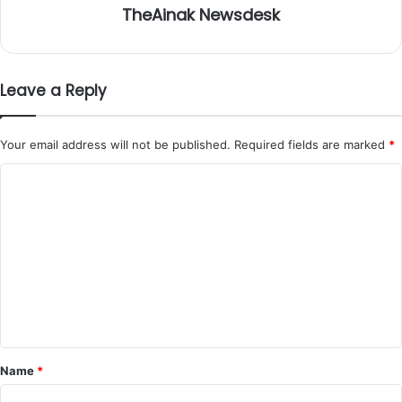
TheAinak Newsdesk
Leave a Reply
Your email address will not be published.
Required fields are marked
*
C
o
m
m
e
n
t
*
Name
*