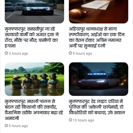
मुजफ्फरपुर: समस्तीपुर जा रहे
अहियापुर थानाध्यक्ष से मांगा
सरकारी कर्मी को अज्ञात ट्रक ने
स्पष्टीकरण, आईओ का एक दिन
रौंदा, मौके पर मौत; ग्रामीणों का
का वेतन रोका: अग्रिम जमानत
हंगामा
अर्जी पर सुनवाई टली
3 hours ago
5 hours ago
मुजफ्फरपुर: मछली पालन से
मुजफ्फरपुर: रेड लाइट एरिया में
बदल रही किसानों की तकदीर,
पुलिस की ‘अकेली’ छापेमारी, दो
वैज्ञानिक तरीके अपनाकर बढ़ा रहे
किशोरियों को बचाया, उठे सवाल
आमदनी
13 hours ago
5 hours ago