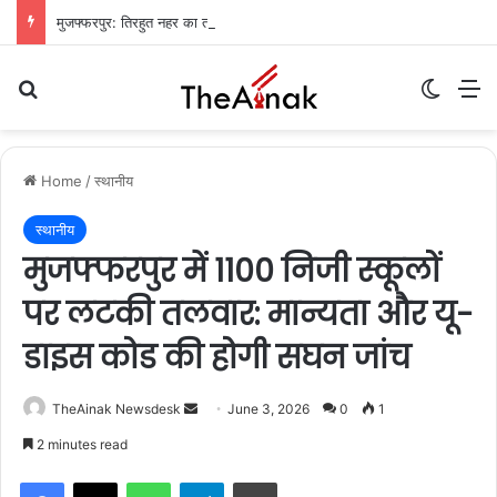
मुजफ्फरपुर: तिरहुत नहर का तटबंध टूटा, सैकड़ों एकड़ धान की फसलें जलमग्न; किसानों में चिंता
Search for
Switch
M
Home
/
स्थानीय
स्थानीय
मुजफ्फरपुर में 1100 निजी स्कूलों
पर लटकी तलवार: मान्यता और यू-
डाइस कोड की होगी सघन जांच
TheAinak Newsdesk
S
June 3, 2026
0
1
e
2 minutes read
n
WhatsApp
Telegram
Print
d