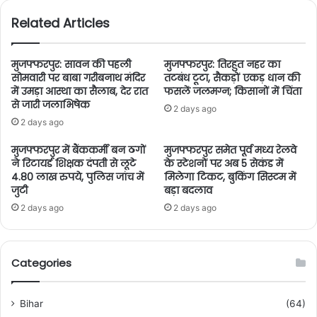
Related Articles
मुजफ्फरपुर: सावन की पहली
मुजफ्फरपुर: तिरहुत नहर का
सोमवारी पर बाबा गरीबनाथ मंदिर
तटबंध टूटा, सैकड़ों एकड़ धान की
में उमड़ा आस्था का सैलाब, देर रात
फसलें जलमग्न; किसानों में चिंता
से जारी जलाभिषेक
2 days ago
2 days ago
मुजफ्फरपुर में बैंककर्मी बन ठगों
मुजफ्फरपुर समेत पूर्व मध्य रेलवे
ने रिटायर्ड शिक्षक दंपती से लूटे
के स्टेशनों पर अब 5 सेकंड में
4.80 लाख रुपये, पुलिस जांच में
मिलेगा टिकट, बुकिंग सिस्टम में
जुटी
बड़ा बदलाव
2 days ago
2 days ago
Categories
Bihar
(64)