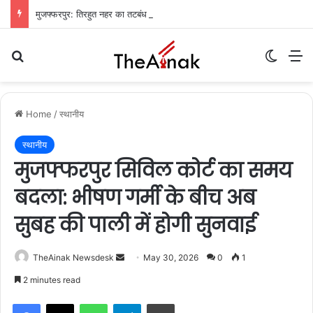
मुजफ्फरपुर: तिरहुत नहर का तटबंध टूटा, सैकड़ों एकड़ धान की फसलें जलमग्न; किसानों में चिंता
Search for
Switch
M
Home
/
स्थानीय
स्थानीय
मुजफ्फरपुर सिविल कोर्ट का समय
बदला: भीषण गर्मी के बीच अब
सुबह की पाली में होगी सुनवाई
TheAinak Newsdesk
S
May 30, 2026
0
1
e
2 minutes read
n
WhatsApp
Telegram
Print
d