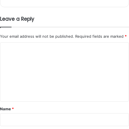
Leave a Reply
Your email address will not be published.
Required fields are marked
*
C
o
m
m
e
n
t
*
Name
*