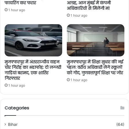
फायरिंग कर फरार
आग्रह, आज मुंबई में कंपनी
अधिकारियों से मिलेंगी मां
1 hour ago
1 hour ago
मुजफ्फरपुर में अंतरराज्यीय वाहन
मुजफ्फरपुर में शिक्षा सुधार की नई
चोर गिरोह का भंडाफोड़: दो लग्जरी
पहल: वरीय अधिकारी लेंगे स्कूलों
गाड़ियां बरामद, एक शातिर
को गोद, गुणवत्तापूर्ण शिक्षा पर जोर
गिरफ्तार
1 hour ago
1 hour ago
Categories
Bihar
(64)