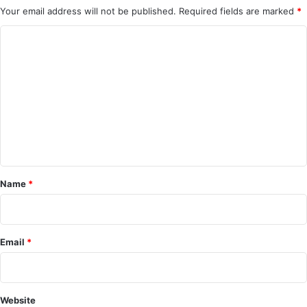
Your email address will not be published.
Required fields are marked
*
C
o
m
m
e
n
t
*
Name
*
Email
*
Website