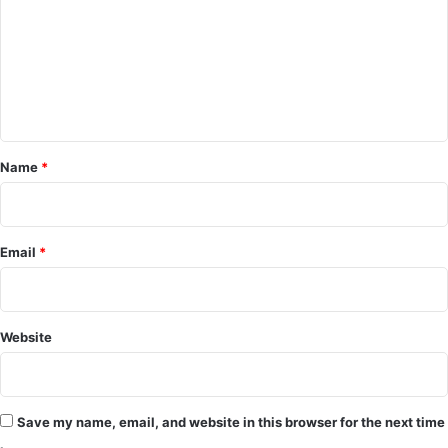
m
m
e
n
t
*
Name
*
Email
*
Website
Save my name, email, and website in this browser for the next time