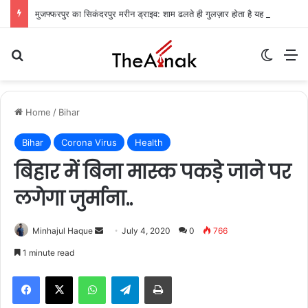
मुजफ्फरपुर का सिकंदरपुर मरीन ड्राइव: शाम ढलते ही गुलज़ार होता है यह ‘चटोरों का अड्डा’
Search for
Switch
M
Home
/
Bihar
Bihar
Corona Virus
Health
बिहार में बिना मास्क पकड़े जाने पर
लगेगा जुर्माना..
Send
Minhajul Haque
July 4, 2020
0
766
an
1 minute read
email
WhatsApp
Telegram
Print