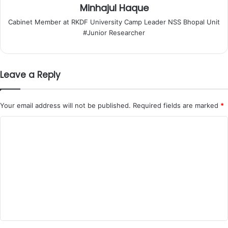
Minhajul Haque
Cabinet Member at RKDF University Camp Leader NSS Bhopal Unit
#Junior Researcher
Leave a Reply
Your email address will not be published.
Required fields are marked
*
C
o
m
m
e
n
t