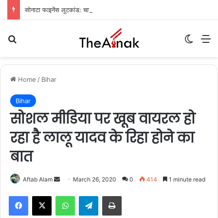
सोनाटा फाइनेंस लूटकांड: चार साल बाद मुजफ्फरपुर से मुख्य आरोपी गिरफ्तार
Search for
Switch
M
Home
/
Bihar
Bihar
सोशल मीडिया पर खूब वायरल हो
रहा है लालू यादव के रिहा होने का
बात
Send
Aftab Alam
March 26, 2020
0
414
1 minute read
an
WhatsApp
Telegram
Print
email