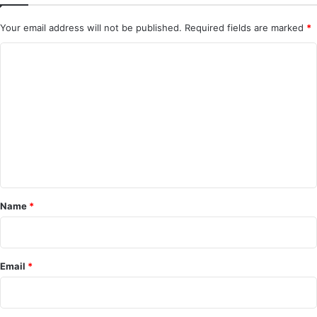
Your email address will not be published.
Required fields are marked
*
C
o
m
m
e
n
t
*
Name
*
Email
*