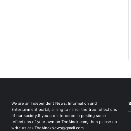
S
We are an Independent News, Information and
Entertainment portal, aiming to mirror the true reflections
of our society.If you are interested in posting some
reflections of your own on TheAinak.com, then please do
write us at :
TheAinakNews@gmail.com