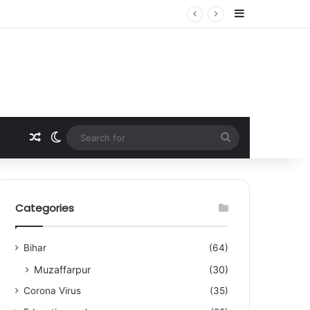
Sidebar
े जारी की गाइडलाइन
Random Article
Switch skin
Search
for
Categories
Bihar
(64)
Muzaffarpur
(30)
Corona Virus
(35)