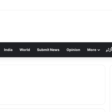
ग्रीनफील्ड सैटेलाइट टाउनशिप: ‘पहले आओ, पहले पाओ’ के आधार पर मिलेगी जमीन, आवास बोर्ड न
India
World
Submit News
Opinion
More
اُرْدُو