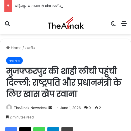
अहियापुर थानाध्यक्ष से मांगा स्पष्टीकरण, आईओ का एक दिन का वेतन रोका: अग्रिम जमानत अर्जी पर सुनवाई टली
Search for
Switch
M
Home
/
स्थानीय
स्थानीय
मुजफ्फरपुर की शाही लीची पहुंची
दिल्ली: राष्ट्रपति और प्रधानमंत्री के
लिए खास खेप रवाना
TheAinak Newsdesk
S
June 1, 2026
0
2
e
2 minutes read
n
WhatsApp
Telegram
Print
d