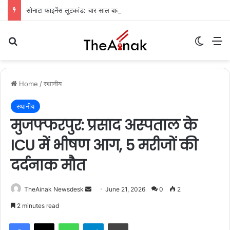
सोनाटा फाइनेंस लूटकांड: चार साल बाद मुजफ्फरपुर से मुख्य आरोपी गिरफ्तार
Search for
Switch
M
Home
/
स्थानीय
स्थानीय
मुजफ्फरपुर: प्रसाद अस्पताल के
ICU में भीषण आग, 5 मरीजों की
दर्दनाक मौत
TheAinak Newsdesk
S
June 21, 2026
0
2
e
2 minutes read
n
WhatsApp
Telegram
Print
d