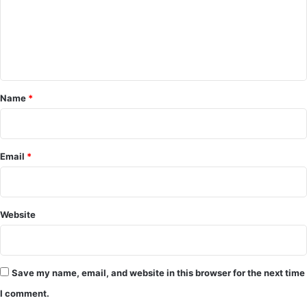
m
e
n
t
*
Name
*
Email
*
Website
Save my name, email, and website in this browser for the next time
I comment.