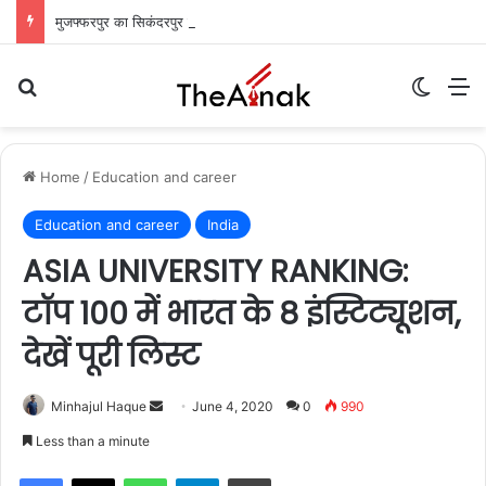
मुजफ्फरपुर का सिकंदरपुर मरीन ड्राइव: शाम ढलते ही गुलज़ार होता है यह ‘चटोरों का अड्डा’
Search for
Switch
M
Home
/
Education and career
Education and career
India
ASIA UNIVERSITY RANKING:
टॉप 100 में भारत के 8 इंस्टिट्यूशन,
देखें पूरी लिस्ट
Send
Minhajul Haque
June 4, 2020
0
990
an
Less than a minute
email
WhatsApp
Telegram
Print