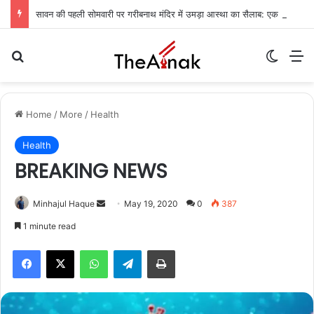
सावन की पहली सोमवारी पर गरीबनाथ मंदिर में उमड़ा आस्था का सैलाब: एक लाख से अधिक शिवभक्तों ने किया जलाभिषेक
Search for
Switch
M
Home
/
More
/
Health
Health
BREAKING NEWS
Send
Minhajul Haque
May 19, 2020
0
387
an
1 minute read
email
WhatsApp
Telegram
Print