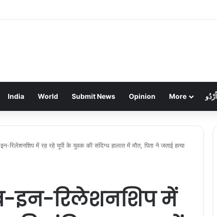
ें लाखों की चोरी: गहने और नकदी गायब, पुलिस जांच में जुटी
India
World
Submit News
Opinion
More
اُرْدُو
-इन-रिलेशनशिप में रह रहे यूपी के युवक की संदिग्ध हालात में मौत, पिता ने जताई हत्या
िव-इन-रिलेशनशिप में