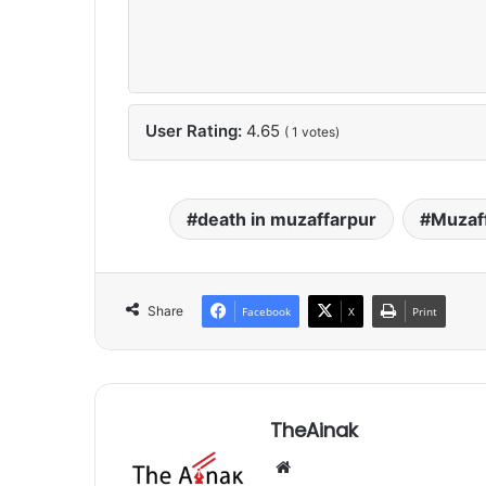
User Rating:
4.65
(
1
votes)
death in muzaffarpur
Muzaf
Share
Facebook
X
Print
TheAinak
We