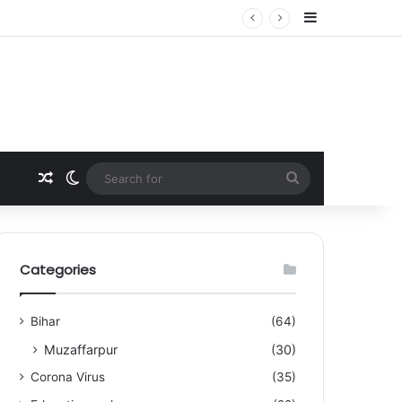
Sidebar
Random Article
Switch skin
Search
for
Categories
Bihar
(64)
Muzaffarpur
(30)
Corona Virus
(35)