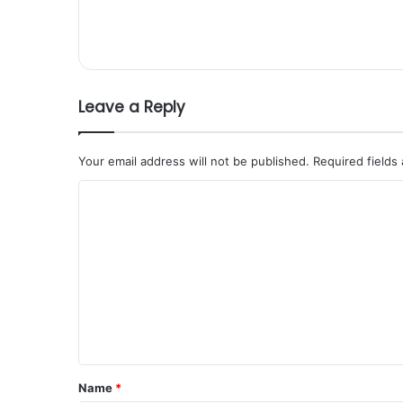
bsi
te
Leave a Reply
Your email address will not be published.
Required fields
C
o
m
m
e
n
t
*
Name
*