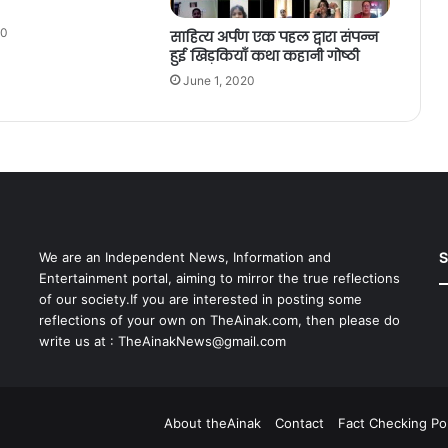
20
साहित्य अर्पण एक पहल द्वारा संपन्न
हुई खिड़कियाँ कथा कहानी गोष्ठी
June 1, 2020
S
We are an Independent News, Information and
Entertainment portal, aiming to mirror the true reflections
of our society.If you are interested in posting some
reflections of your own on TheAinak.com, then please do
write us at :
TheAinakNews@gmail.com
About theAinak
Contact
Fact Checking Pol