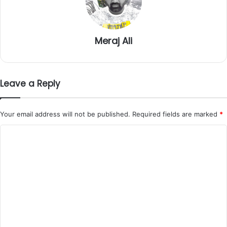
Meraj Ali
Leave a Reply
Your email address will not be published.
Required fields are marked
*
C
o
m
m
e
n
t