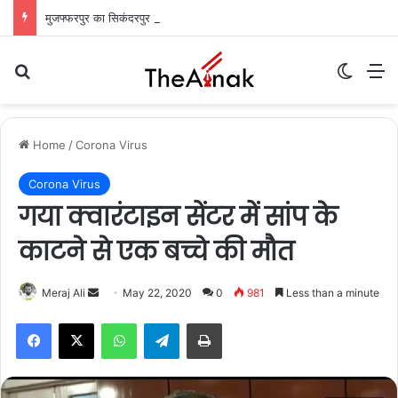
मुजफ्फरपुर का सिकंदरपुर मरीन ड्राइव: शाम ढलते ही गुलज़ार होता है यह ‘चटोरों का अड्डा’
Search for
Switch
M
Home
/
Corona Virus
Corona Virus
गया क्वारंटाइन सेंटर में सांप के
काटने से एक बच्चे की मौत
Meraj Ali
S
May 22, 2020
0
981
Less than a minute
e
WhatsApp
Telegram
Print
n
d
a