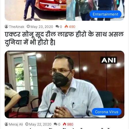
Entertainment
TheAinak
May 23, 2020
0
490
एक्टर सोनू सूद रील लाइफ हीरो के साथ असल
दुनिया में भी हीरो है|
Corona Virus
Meraj Ali
May 22, 2020
0
980