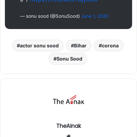
— sonu sood (@SonuSood)
June 1, 2020
actor sonu sood
Bihar
corona
Sonu Sood
TheAinak
Website