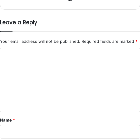
Leave a Reply
Your email address will not be published.
Required fields are marked
*
C
o
m
m
e
n
t
*
Name
*