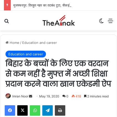
मुजफ्फरपुर: तिरहुत नहर का तटबंध टूटा, सैकड़ों एकड़ धान की फसलें जलमग्न; किसानों में चिंता
Search for
Switch
M
Home
/
Education and career
Education and career
बिहार के बच्चों के लिए एक वरदान
से कम नहीं है मुफ्त में अच्छी शिक्षा
प्रदान करने वाला खान एकेडमी ऐप
Imran Noor
S
May 19, 2020
0
418
2 minutes read
e
WhatsApp
Telegram
Print
n
d