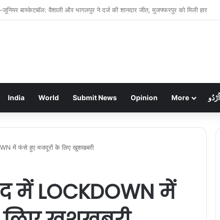
 बेखौफ अपराधी: महिला सिपाही की कनपटी पर पिस्टल तानकर चेन लूटी, हवा में फायरिंग कर फरार
India
World
Submit News
Opinion
More
اُرْدُو
में फंसे हुए मजदूरों के लिए खुशखबरी
द में LOCKDOWN में
के लिए खुशखबरी