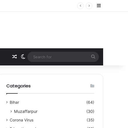
Sidebar
Random Article
Switch skin
Search
for
Categories
Bihar
(64)
Muzaffarpur
(30)
Corona Virus
(35)