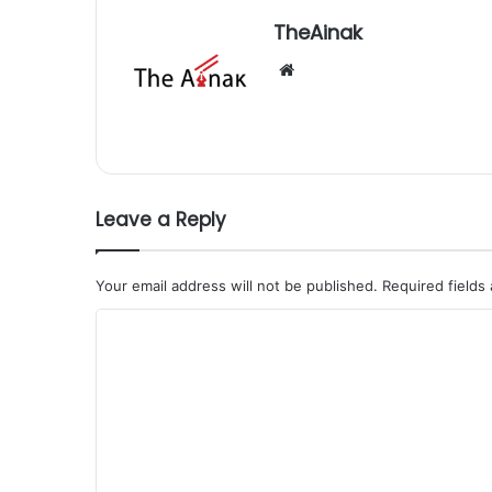
TheAinak
We
bsi
te
Leave a Reply
Your email address will not be published.
Required fields
C
o
m
m
e
n