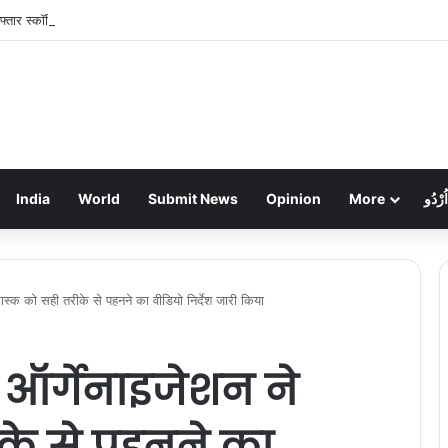
फ्तार स्कॉर्पियो ने पुलिसकर्मी और होटल संचालक को रौंदा, जवान की मौत, दो गंभीर
India
World
Submit News
Opinion
More
اُرْدُو
मास्क को सही तरीके से पहनने का वीडियो निर्देश जारी किया
थ ऑर्गेनाइजेशन ने
के से पहनने का