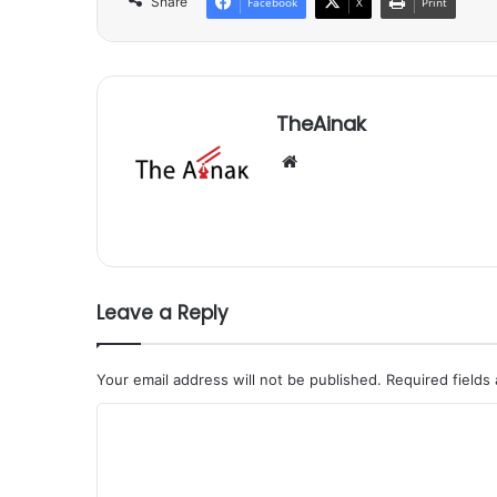
Share
Facebook
X
Print
TheAinak
Website
Leave a Reply
Your email address will not be published.
Required fields
C
o
m