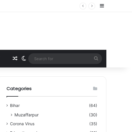
Sidebar
Random Article
Switch skin
Search
for
Categories
Bihar
(64)
Muzaffarpur
(30)
Corona Virus
(35)