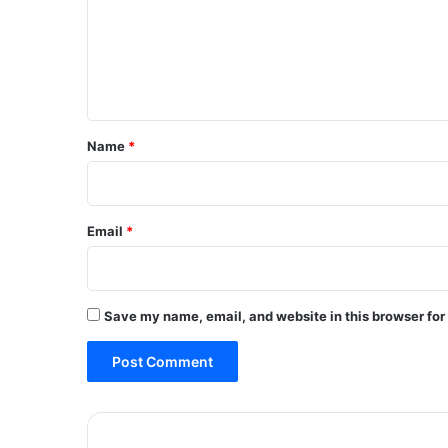
m
e
n
t
*
Name
*
Email
*
Save my name, email, and website in this browser for