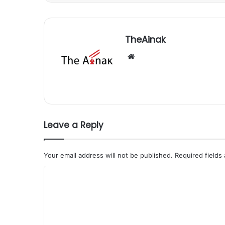
TheAinak
Website
Leave a Reply
Your email address will not be published.
Required fields
C
o
m
m