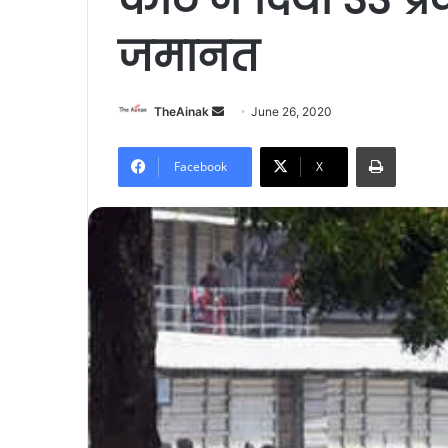
जमानत
Send
TheAinak
June 26, 2020
an
Print
email
Facebook
X