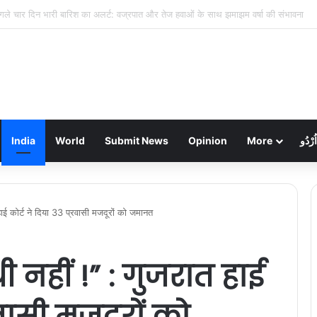
िकंदरपुर मरीन ड्राइव: शाम ढलते ही गुलज़ार होता है यह ‘चटोरों का अड्डा’
India
World
Submit News
Opinion
More
اُرْدُو
त हाई कोर्ट ने दिया 33 प्रवासी मजदूरों को जमानत
धी नहीं !” : गुजरात हाई
रवासी मजदूरों को