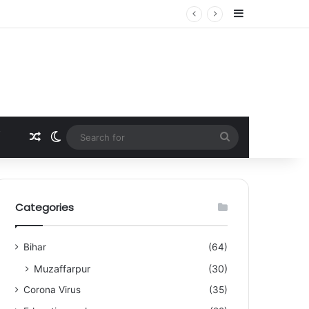
Sidebar
Random Article
Switch skin
Search
for
Categories
Bihar
(64)
Muzaffarpur
(30)
Corona Virus
(35)