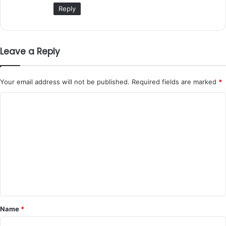
Reply
Leave a Reply
Your email address will not be published.
Required fields are marked
*
C
o
m
m
e
n
t
*
Name
*