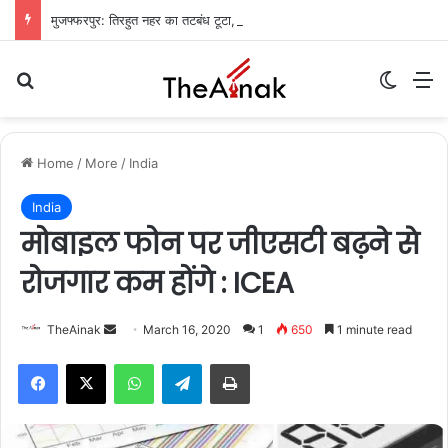
मुजफ्फरपुर: तिरहुत नहर का तटबंध टूटा, सैकड़ों एकड़ धान की फसलें जलमग्न; किसानों में चिंता
Search for
Switch
M
Home
/
More
/
India
India
मोबाइल फोन पर जीएसटी बढ़ने से
रोजगार कम होंगे : ICEA
Send
TheAinak
March 16, 2020
1
650
1 minute read
an
WhatsApp
Telegram
Print
email