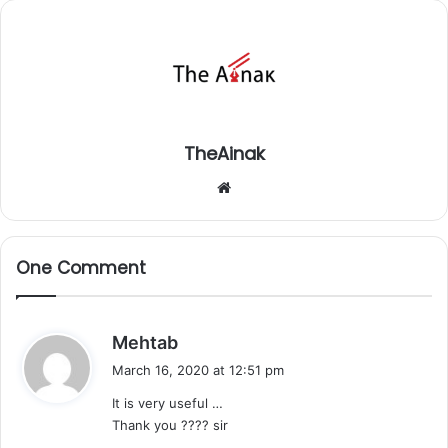
TheAinak
Website
One Comment
s
Mehtab
a
March 16, 2020 at 12:51 pm
y
It is very useful …
s
Thank you ???? sir
: