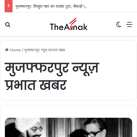
मुजफ्फरपुर: तिरहुत नहर का तटबंध टूटा, सैकड़ों एकड़ धान की फसलें जलमग्न; किसानों में चिंता
Search for
Switch
M
Home
/
मुजफ्फरपुर न्यूज़ प्रभात खबर
मुजफ्फरपुर न्यूज़
प्रभात खबर