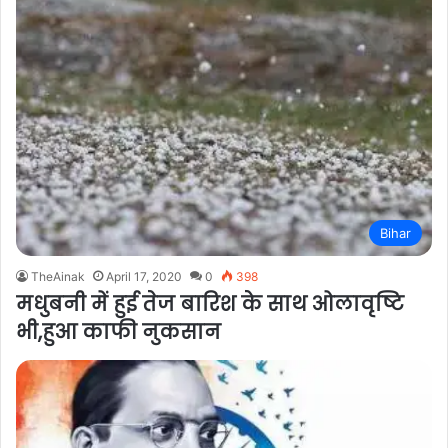
Bihar
TheAinak
April 17, 2020
0
398
मधुबनी में हुई तेज बारिश के साथ ओलावृष्टि
भी,हुआ काफी नुकसान