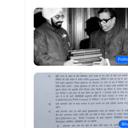
Politi
Bih