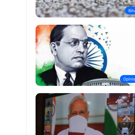
Bih
Opini