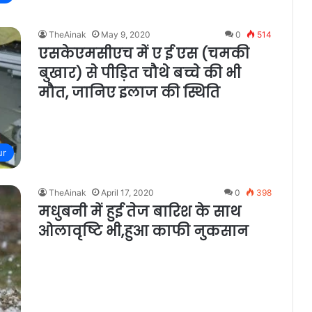
TheAinak
May 9, 2020
0
514
एसकेएमसीएच में ए ई एस (चमकी
बुखार) से पीड़ित चौथे बच्चे की भी
मौत, जानिए इलाज की स्थिति
ur
TheAinak
April 17, 2020
0
398
मधुबनी में हुई तेज बारिश के साथ
ओलावृष्टि भी,हुआ काफी नुकसान