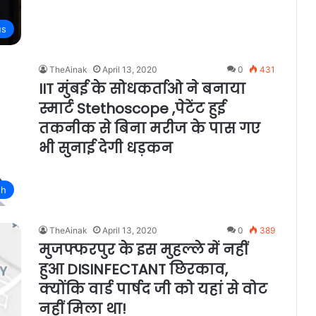
us
TheAinak
April 13, 2020
0
431
IIT मुंबई के सोधकर्ताओ ने बनाया
स्मार्ट Stethoscope ,पेटेंट हुई
तकनीक से बिना मरीज के पास गए
भी सुनाई देगी धड़कन
th
TheAinak
April 13, 2020
0
389
मुजफ्फरपुर के इस मुहल्ले में नहीं
हुआ DISINFECTANT छिरकाव,
क्योंकि वार्ड पार्षद जी को यहां से वोट
नहीं मिला था!