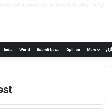
 साइबर ठगी का जाल: वकील से 22.79 लाख की धोखाधड़ी, कई अन्य भी शिकार
India
World
Submit News
Opinion
More
اُرْدُو
est