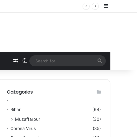
Sidebar
Random Article
Switch skin
Search
for
Categories
Bihar
(64)
Muzaffarpur
(30)
Corona Virus
(35)