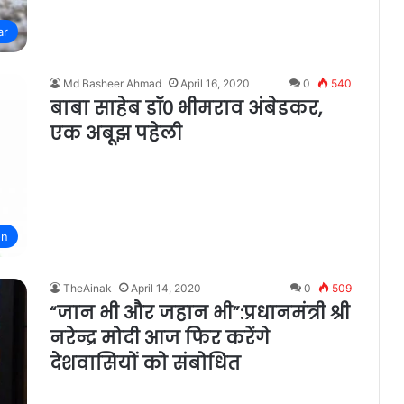
ar
Md Basheer Ahmad
April 16, 2020
0
540
बाबा साहेब डॉ० भीमराव अंबेडकर,
एक अबूझ पहेली
on
TheAinak
April 14, 2020
0
509
“जान भी और जहान भी”:प्रधानमंत्री श्री
नरेन्द्र मोदी आज फिर करेंगे
देशवासियों को संबोधित