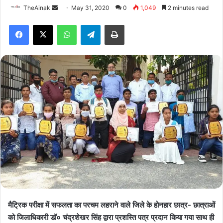
TheAinak
S
May 31, 2020
0
1,049
2 minutes read
e
WhatsApp
Telegram
Print
n
d
a
n
e
m
a
i
l
मैट्रिक परीक्षा में सफलता का परचम लहराने वाले जिले के होनहार छात्र- छात्राओं
को जिलाधिकारी डॉ० चंद्रशेखर सिंह द्वारा प्रशस्ति पत्र प्रदान किया गया साथ ही