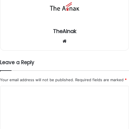
TheAinak
We
bsi
te
Leave a Reply
Your email address will not be published.
Required fields are marked
*
C
o
m
m
e