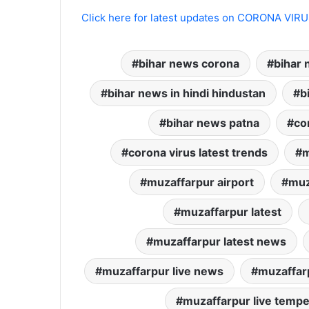
Click here for latest updates on CORONA VIR
bihar news corona
bihar 
bihar news in hindi hindustan
b
bihar news patna
co
corona virus latest trends
m
muzaffarpur airport
muz
muzaffarpur latest
muzaffarpur latest news
muzaffarpur live news
muzaffarp
muzaffarpur live temp