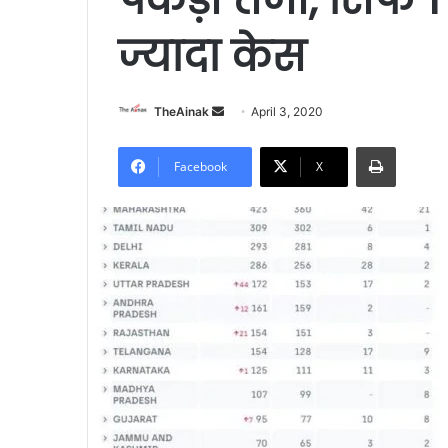
ज्यादा केस
Send
TheAinak
April 3, 2020
an
Print
email
Facebook
X