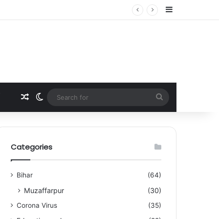
Sidebar
Random Article
Switch skin
Search
for
Categories
Bihar
(64)
Muzaffarpur
(30)
Corona Virus
(35)