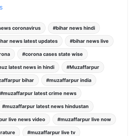
US
news coronavirus
bihar news hindi
ihar news latest updates
bihar news live
rona
corona cases state wise
uz latest news in hindi
Muzaffarpur
affarpur bihar
muzaffarpur india
muzaffarpur latest crime news
muzaffarpur latest news hindustan
ur live news video
muzaffarpur live now
erature
muzaffarpur live tv