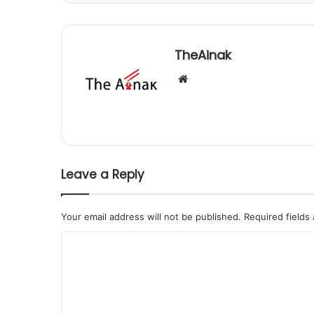
TheAinak
Website
Leave a Reply
Your email address will not be published.
Required fields
C
o
m
m