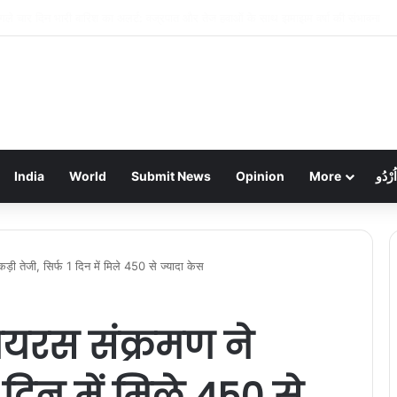
िकंदरपुर मरीन ड्राइव: शाम ढलते ही गुलज़ार होता है यह ‘चटोरों का अड्डा’
India
World
Submit News
Opinion
More
اُرْدُو
ड़ी तेजी, सिर्फ 1 दिन में मिले 450 से ज्यादा केस
ायरस संक्रमण ने
 दिन में मिले 450 से