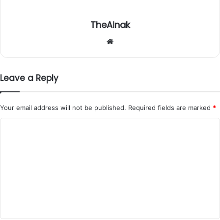
TheAinak
Website
Leave a Reply
Your email address will not be published.
Required fields are marked
*
C
o
m
m
e
n
t