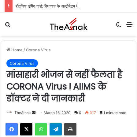
रौतनिया डंपिंग यार्ड: विधायक के अल्टीमेटम के बाद प्रशासन का एक्शन, कचरा निस्तारण का रास्ता साफ
Search for
Switch
M
Home
/
Corona Virus
Corona Virus
मांसाहारी भोजन से नहीं फैलता है
CORONA Virus ! AIIMS के
डॉक्टर ने दी जानकारी
Send
TheAinak
March 16, 2020
0
317
1 minute read
an
WhatsApp
Telegram
Print
email