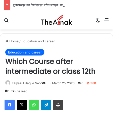
मुजफ्फरपुर का सिकंदरपुर मरीन ड्राइव: शाम ढलते ही गुलज़ार होता है यह ‘चटोरों का अड्डा’
Search for
Switch
M
Home
/
Education and career
Education and career
Which Course after
intermediate or class 12th
Faiyazul Haque Noor
S
March 25, 2020
0
388
e
1 minute read
n
WhatsApp
Telegram
Print
d
a