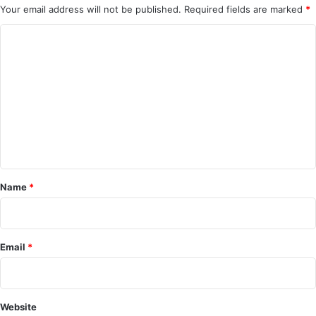
Your email address will not be published.
Required fields are marked
*
C
o
m
m
e
n
t
*
Name
*
Email
*
Website