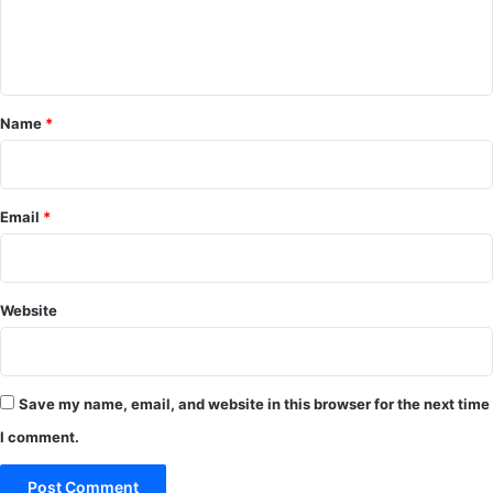
e
n
t
*
Name
*
Email
*
Website
Save my name, email, and website in this browser for the next time
I comment.