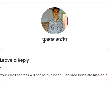
कुमार संदीप
Leave a Reply
Your email address will not be published.
Required fields are marked
*
C
o
m
m