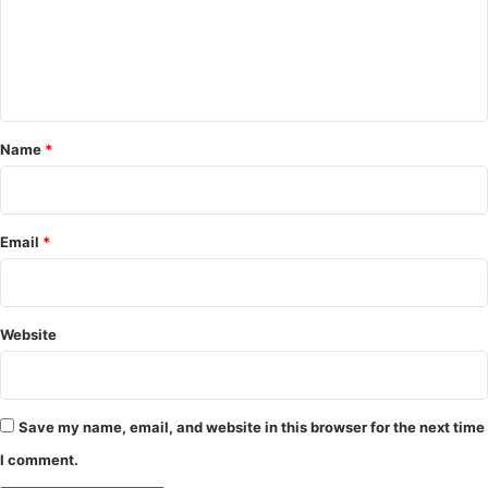
m
e
n
t
*
Name
*
Email
*
Website
Save my name, email, and website in this browser for the next time
I comment.