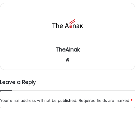
TheAinak
We
bsi
te
Leave a Reply
Your email address will not be published.
Required fields are marked
*
C
o
m